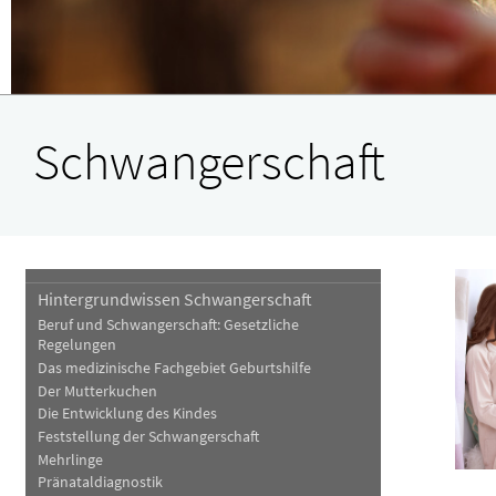
Blut, Krebs und Infektionen
Neurologie
Haut, Haare und Nägel
Schmerz- und Schla
Psychische Erkrankungen
Frauenkrankheiten
Schwangerschaft
Hintergrundwissen Schwangerschaft
Beruf und Schwangerschaft: Gesetzliche
Regelungen
Das medizinische Fachgebiet Geburtshilfe
Der Mutterkuchen
Die Entwicklung des Kindes
Feststellung der Schwangerschaft
Mehrlinge
Pränataldiagnostik